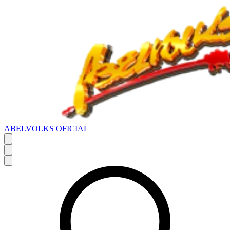
ABELVOLKS OFICIAL